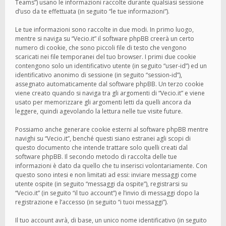
Teams”) usano le informazioni raccolte durante qualsiasi sessione
d’uso da te effettuata (in seguito “le tue informazioni”).
Le tue informazioni sono raccolte in due modi. In primo luogo,
mentre si naviga su “Vecio.it” il software phpBB creerà un certo
numero di cookie, che sono piccoli file di testo che vengono
scaricati nei file temporanei del tuo browser. I primi due cookie
contengono solo un identificativo utente (in seguito “user-id”) ed un
identificativo anonimo di sessione (in seguito “session-id”),
assegnato automaticamente dal software phpBB. Un terzo cookie
viene creato quando si naviga tra gli argomenti di “Vecio.it” e viene
usato per memorizzare gli argomenti letti da quelli ancora da
leggere, quindi agevolando la lettura nelle tue visite future.
Possiamo anche generare cookie esterni al software phpBB mentre
navighi su “Vecio.it”, benché questi siano estranei agli scopi di
questo documento che intende trattare solo quelli creati dal
software phpBB. Il secondo metodo di raccolta delle tue
informazioni è dato da quello che tu inserisci volontariamente. Con
questo sono intesi e non limitati ad essi: inviare messaggi come
utente ospite (in seguito “messaggi da ospite”), registrarsi su
“Vecio.it” (in seguito “il tuo account”) e l’invio di messaggi dopo la
registrazione e l’accesso (in seguito “i tuoi messaggi”).
Il tuo account avrà, di base, un unico nome identificativo (in seguito