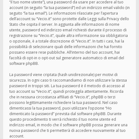
“il tuo nome utente”), una password da usare per accedere al tuo
account (in seguito “la tua password”) ed un indirizzo email valido (in
seguito “la tua email”). Le informazioni rilasciate per l’apertura
dell’account su “Vecio.it” sono protette dalle Leggi sulla Privacy dello
Stato che ospita il server. In aggiunta alle informazioni di nome
utente, password ed indirizzo email richiesti durante il processo di
registrazione su “Vecio.it”, quale altra informazione sia obbligatoria
o opzionale, è a totale discrezione di “Vecio.it”. In tutti i casi, hai la
possibilità di selezionare quali delle informazioni che hai fornito
possano essere rese pubbliche. All’interno del tuo account, hai
facoltà di opt-in o opt-out sul generatore automatico di email del
software phpBB.
La password viene criptata (hash unidirezionale) per motivi di
sicurezza. In ogni caso ti raccomandiamo di non utilizzare la stessa
password in troppi siti. La tua password è il metodo di accesso al
tuo account su “Vecio.it”, quindi proteggila attentamente. Ricorda
che in nessuna circostanza affiliati di “Vecio.it”, phpBB o terzi
possono legittimamente richiedere la tua password. Nel caso
dimenticassi la tua password, puoi utilizzare l’opzione “Ho
dimenticato la password” prevista dal software phpBB. Durante
questo procedimento ti verrà richiesto il tuo nome utente ed
indirizzo email, in modo che il software phpBB possa generare una
nuova password che ti permetterà di accedere nuovamente al tuo
account.