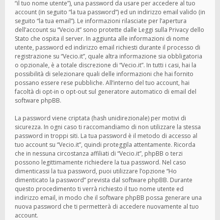
“il tuo nome utente”), una password da usare per accedere al tuo
account (in seguito “la tua password”) ed un indirizzo email valido (in
seguito “la tua email”). Le informazioni rilasciate per l’apertura
dell’account su “Vecio.it” sono protette dalle Leggi sulla Privacy dello
Stato che ospita il server. In aggiunta alle informazioni di nome
utente, password ed indirizzo email richiesti durante il processo di
registrazione su “Vecio.it”, quale altra informazione sia obbligatoria
o opzionale, è a totale discrezione di “Vecio.it”. In tutti i casi, hai la
possibilità di selezionare quali delle informazioni che hai fornito
possano essere rese pubbliche. All’interno del tuo account, hai
facoltà di opt-in o opt-out sul generatore automatico di email del
software phpBB.
La password viene criptata (hash unidirezionale) per motivi di
sicurezza. In ogni caso ti raccomandiamo di non utilizzare la stessa
password in troppi siti. La tua password è il metodo di accesso al
tuo account su “Vecio.it”, quindi proteggila attentamente. Ricorda
che in nessuna circostanza affiliati di “Vecio.it”, phpBB o terzi
possono legittimamente richiedere la tua password. Nel caso
dimenticassi la tua password, puoi utilizzare l’opzione “Ho
dimenticato la password” prevista dal software phpBB. Durante
questo procedimento ti verrà richiesto il tuo nome utente ed
indirizzo email, in modo che il software phpBB possa generare una
nuova password che ti permetterà di accedere nuovamente al tuo
account.