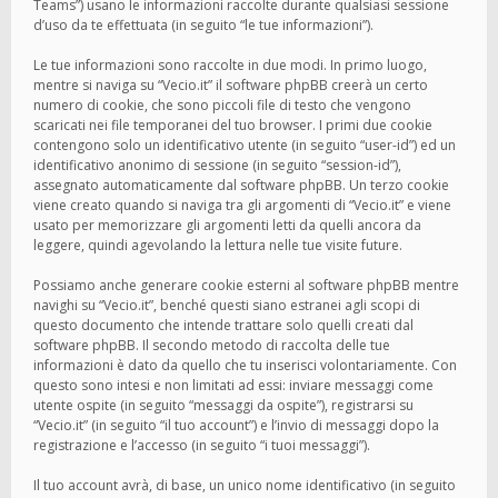
Teams”) usano le informazioni raccolte durante qualsiasi sessione
d’uso da te effettuata (in seguito “le tue informazioni”).
Le tue informazioni sono raccolte in due modi. In primo luogo,
mentre si naviga su “Vecio.it” il software phpBB creerà un certo
numero di cookie, che sono piccoli file di testo che vengono
scaricati nei file temporanei del tuo browser. I primi due cookie
contengono solo un identificativo utente (in seguito “user-id”) ed un
identificativo anonimo di sessione (in seguito “session-id”),
assegnato automaticamente dal software phpBB. Un terzo cookie
viene creato quando si naviga tra gli argomenti di “Vecio.it” e viene
usato per memorizzare gli argomenti letti da quelli ancora da
leggere, quindi agevolando la lettura nelle tue visite future.
Possiamo anche generare cookie esterni al software phpBB mentre
navighi su “Vecio.it”, benché questi siano estranei agli scopi di
questo documento che intende trattare solo quelli creati dal
software phpBB. Il secondo metodo di raccolta delle tue
informazioni è dato da quello che tu inserisci volontariamente. Con
questo sono intesi e non limitati ad essi: inviare messaggi come
utente ospite (in seguito “messaggi da ospite”), registrarsi su
“Vecio.it” (in seguito “il tuo account”) e l’invio di messaggi dopo la
registrazione e l’accesso (in seguito “i tuoi messaggi”).
Il tuo account avrà, di base, un unico nome identificativo (in seguito