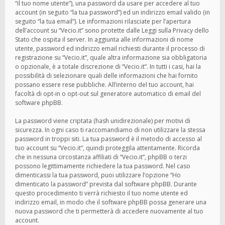
“il tuo nome utente”), una password da usare per accedere al tuo
account (in seguito “la tua password”) ed un indirizzo email valido (in
seguito “la tua email”). Le informazioni rilasciate per l’apertura
dell’account su “Vecio.it” sono protette dalle Leggi sulla Privacy dello
Stato che ospita il server. In aggiunta alle informazioni di nome
utente, password ed indirizzo email richiesti durante il processo di
registrazione su “Vecio.it”, quale altra informazione sia obbligatoria
o opzionale, è a totale discrezione di “Vecio.it”. In tutti i casi, hai la
possibilità di selezionare quali delle informazioni che hai fornito
possano essere rese pubbliche. All’interno del tuo account, hai
facoltà di opt-in o opt-out sul generatore automatico di email del
software phpBB.
La password viene criptata (hash unidirezionale) per motivi di
sicurezza. In ogni caso ti raccomandiamo di non utilizzare la stessa
password in troppi siti. La tua password è il metodo di accesso al
tuo account su “Vecio.it”, quindi proteggila attentamente. Ricorda
che in nessuna circostanza affiliati di “Vecio.it”, phpBB o terzi
possono legittimamente richiedere la tua password. Nel caso
dimenticassi la tua password, puoi utilizzare l’opzione “Ho
dimenticato la password” prevista dal software phpBB. Durante
questo procedimento ti verrà richiesto il tuo nome utente ed
indirizzo email, in modo che il software phpBB possa generare una
nuova password che ti permetterà di accedere nuovamente al tuo
account.