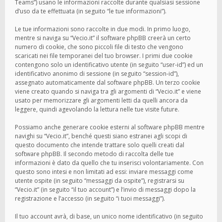
Teams”) usano le informazioni raccolte durante qualsiasi sessione
d’uso da te effettuata (in seguito “le tue informazioni”).
Le tue informazioni sono raccolte in due modi. In primo luogo,
mentre si naviga su “Vecio.it” il software phpBB creerà un certo
numero di cookie, che sono piccoli file di testo che vengono
scaricati nei file temporanei del tuo browser. I primi due cookie
contengono solo un identificativo utente (in seguito “user-id”) ed un
identificativo anonimo di sessione (in seguito “session-id”),
assegnato automaticamente dal software phpBB. Un terzo cookie
viene creato quando si naviga tra gli argomenti di “Vecio.it” e viene
usato per memorizzare gli argomenti letti da quelli ancora da
leggere, quindi agevolando la lettura nelle tue visite future.
Possiamo anche generare cookie esterni al software phpBB mentre
navighi su “Vecio.it”, benché questi siano estranei agli scopi di
questo documento che intende trattare solo quelli creati dal
software phpBB. Il secondo metodo di raccolta delle tue
informazioni è dato da quello che tu inserisci volontariamente. Con
questo sono intesi e non limitati ad essi: inviare messaggi come
utente ospite (in seguito “messaggi da ospite”), registrarsi su
“Vecio.it” (in seguito “il tuo account”) e l’invio di messaggi dopo la
registrazione e l’accesso (in seguito “i tuoi messaggi”).
Il tuo account avrà, di base, un unico nome identificativo (in seguito