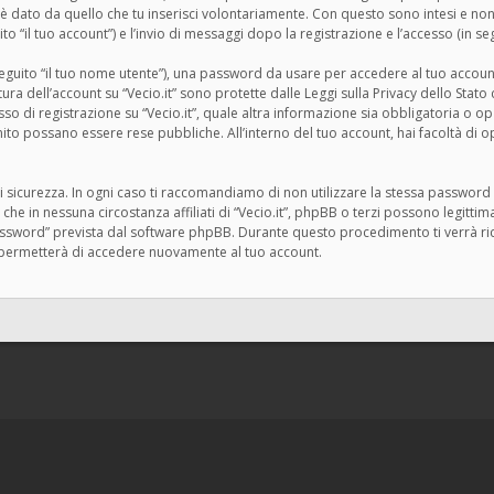
 dato da quello che tu inserisci volontariamente. Con questo sono intesi e non 
ito “il tuo account”) e l’invio di messaggi dopo la registrazione e l’accesso (in seg
 seguito “il tuo nome utente”), una password da usare per accedere al tuo account
ertura dell’account su “Vecio.it” sono protette dalle Leggi sulla Privacy dello Stat
 di registrazione su “Vecio.it”, quale altra informazione sia obbligatoria o opziona
rnito possano essere rese pubbliche. All’interno del tuo account, hai facoltà di 
i sicurezza. In ogni caso ti raccomandiamo di non utilizzare la stessa password i
 che in nessuna circostanza affiliati di “Vecio.it”, phpBB o terzi possono legitt
assword” prevista dal software phpBB. Durante questo procedimento ti verrà rich
permetterà di accedere nuovamente al tuo account.