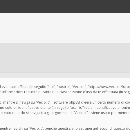
tuali affiliati (in seguito “noi”, “nostro”, “Vecio.it”, “https://www.vecio.it/for
formazioni raccolte durante qualsiasi sessione d’uso da te effettuata (in segui
 mentre si naviga su “Vecio.it” il software phpBB creerà un certo numero di cook
 solo un identificativo utente (in seguito “user-id”) ed un identificativo anonim
eato quando si naviga tra gli argomenti di “Vecio.it” e viene usato per memoriz
tre navighi su “Vecio.it”, benché questi siano estranei agli scopi di questo do