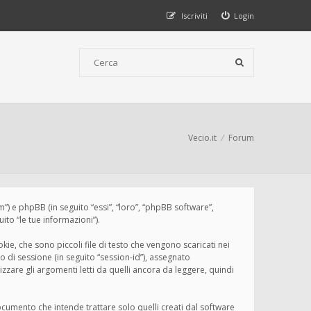
Iscriviti
Login
Vecio.it
Forum
um”) e phpBB (in seguito “essi”, “loro”, “phpBB software”,
to “le tue informazioni”).
ie, che sono piccoli file di testo che vengono scaricati nei
o di sessione (in seguito “session-id”), assegnato
zare gli argomenti letti da quelli ancora da leggere, quindi
cumento che intende trattare solo quelli creati dal software