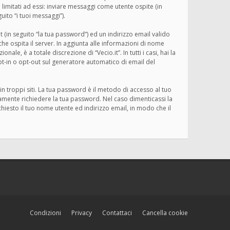
limitati ad essi: inviare messaggi come utente ospite (in
uito “i tuoi messaggi”).
 (in seguito “la tua password”) ed un indirizzo email valido
o che ospita il server. In aggiunta alle informazioni di nome
le, è a totale discrezione di “Vecio.it”. In tutti i casi, hai la
opt-in o opt-out sul generatore automatico di email del
n troppi siti. La tua password è il metodo di accesso al tuo
imamente richiedere la tua password. Nel caso dimenticassi la
iesto il tuo nome utente ed indirizzo email, in modo che il
Condizioni
Privacy
Contattaci
Cancella cookie