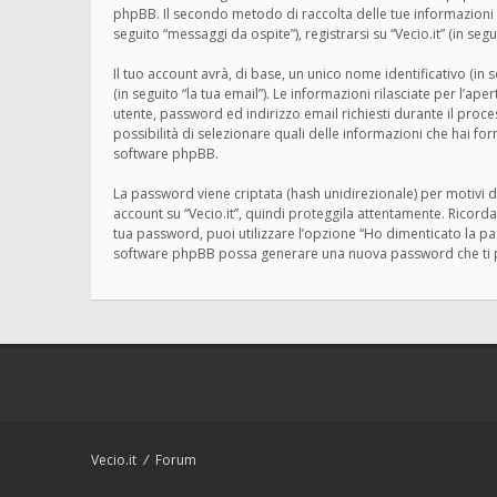
phpBB. Il secondo metodo di raccolta delle tue informazioni è
seguito “messaggi da ospite”), registrarsi su “Vecio.it” (in segu
Il tuo account avrà, di base, un unico nome identificativo (in
(in seguito “la tua email”). Le informazioni rilasciate per l’ap
utente, password ed indirizzo email richiesti durante il processo
possibilità di selezionare quali delle informazioni che hai fo
software phpBB.
La password viene criptata (hash unidirezionale) per motivi d
account su “Vecio.it”, quindi proteggila attentamente. Ricorda
tua password, puoi utilizzare l’opzione “Ho dimenticato la p
software phpBB possa generare una nuova password che ti 
Vecio.it
Forum