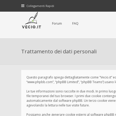
Collegamenti Rapidi
Forum
FAQ
Trattamento dei dati personali
Questo paragrafo spiega dettagliatamente come “Vecio.it” ed even
“www.phpbb.com”, “phpBB Limited”, “phpBB Teams”) usano le in
Le tue informazioni sono raccolte in due modi. In primo luogo,
file temporanei del tuo browser. I primi due cookie contengono
automaticamente dal software phpBB. Un terzo cookie viene cr
agevolando la lettura nelle tue visite future.
Possiamo anche generare cookie esterni al software phpBB men