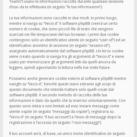
Teams”) usano le informazioni raccolte durante qualsiasi sessione
d’uso da te effettuata (in seguito “le tue informazioni”).
Le tue informazioni sono raccolte in due modi. In primo luogo,
mentre si naviga su “Vecio.it” il software phpBB creerà un certo
numero di cookie, che sono piccoli file di testo che vengono
scaricati nei file temporanei del tuo browser. I primi due cookie
contengono solo un identificativo utente (in seguito “user-id”) ed un
identificativo anonimo di sessione (in seguito “session-id”),
assegnato automaticamente dal software phpBB. Un terzo cookie
viene creato quando si naviga tra gli argomenti di “Vecio.it” e viene
usato per memorizzare gli argomenti letti da quelli ancora da
leggere, quindi agevolando la lettura nelle tue visite future.
Possiamo anche generare cookie esterni al software phpBB mentre
navighi su “Vecio.it”, benché questi siano estranei agli scopi di
questo documento che intende trattare solo quelli creati dal
software phpBB. Il secondo metodo di raccolta delle tue
informazioni è dato da quello che tu inserisci volontariamente. Con
questo sono intesi e non limitati ad essi: inviare messaggi come
utente ospite (in seguito “messaggi da ospite”), registrarsi su
“Vecio.it” (in seguito “il tuo account”) e l’invio di messaggi dopo la
registrazione e l’accesso (in seguito “i tuoi messaggi”).
Il tuo account avrà, di base, un unico nome identificativo (in seguito