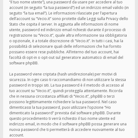
“il tuo nome utente”), una password da usare per accedere al tuo
account (in seguito “la tua password”) ed un indirizzo email valido (in
seguito “la tua email”). Le informazioni rilasciate per l’apertura
dell’account su “Vecio.it” sono protette dalle Leggi sulla Privacy dello
Stato che ospita il server. In aggiunta alle informazioni di nome
utente, password ed indirizzo email richiesti durante il processo di
registrazione su “Vecio.it”, quale altra informazione sia obbligatoria
o opzionale, è a totale discrezione di “Vecio.it”. In tutti i casi, hai la
possibilità di selezionare quali delle informazioni che hai fornito
possano essere rese pubbliche. All’interno del tuo account, hai
facoltà di opt-in o opt-out sul generatore automatico di email del
software phpBB.
La password viene criptata (hash unidirezionale) per motivi di
sicurezza. In ogni caso ti raccomandiamo di non utilizzare la stessa
password in troppi siti. La tua password è il metodo di accesso al
tuo account su “Vecio.it”, quindi proteggila attentamente. Ricorda
che in nessuna circostanza affiliati di “Vecio.it”, phpBB o terzi
possono legittimamente richiedere la tua password. Nel caso
dimenticassi la tua password, puoi utilizzare l’opzione “Ho
dimenticato la password” prevista dal software phpBB. Durante
questo procedimento ti verrà richiesto il tuo nome utente ed
indirizzo email, in modo che il software phpBB possa generare una
nuova password che ti permetterà di accedere nuovamente al tuo
account.