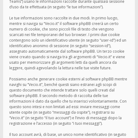
Teams”) usano le informazioni raccolte durante qualsiasi sessione
d’uso da te effettuata (in seguito “le tue informazioni”).
Le tue informazioni sono raccolte in due modi. In primo luogo,
mentre si naviga su “Vecio.it” il software phpBB creerà un certo
numero di cookie, che sono piccoli file di testo che vengono
scaricati nei file temporanei del tuo browser. I primi due cookie
contengono solo un identificativo utente (in seguito “user-id”) ed un
identificativo anonimo di sessione (in seguito “session-id”),
assegnato automaticamente dal software phpBB. Un terzo cookie
viene creato quando si naviga tra gli argomenti di “Vecio.it” e viene
usato per memorizzare gli argomenti letti da quelli ancora da
leggere, quindi agevolando la lettura nelle tue visite future.
Possiamo anche generare cookie esterni al software phpBB mentre
navighi su “Vecio.it”, benché questi siano estranei agli scopi di
questo documento che intende trattare solo quelli creati dal
software phpBB. Il secondo metodo di raccolta delle tue
informazioni è dato da quello che tu inserisci volontariamente. Con
questo sono intesi e non limitati ad essi: inviare messaggi come
utente ospite (in seguito “messaggi da ospite”), registrarsi su
“Vecio.it” (in seguito “il tuo account”) e l’invio di messaggi dopo la
registrazione e l’accesso (in seguito “i tuoi messaggi”).
Il tuo account avrà, di base, un unico nome identificativo (in seguito