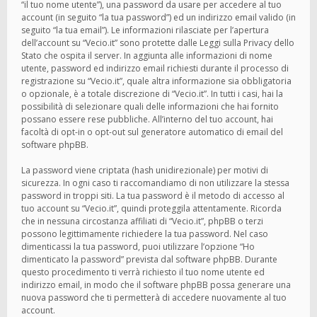
“il tuo nome utente”), una password da usare per accedere al tuo
account (in seguito “la tua password”) ed un indirizzo email valido (in
seguito “la tua email”). Le informazioni rilasciate per l’apertura
dell’account su “Vecio.it” sono protette dalle Leggi sulla Privacy dello
Stato che ospita il server. In aggiunta alle informazioni di nome
utente, password ed indirizzo email richiesti durante il processo di
registrazione su “Vecio.it”, quale altra informazione sia obbligatoria
o opzionale, è a totale discrezione di “Vecio.it”. In tutti i casi, hai la
possibilità di selezionare quali delle informazioni che hai fornito
possano essere rese pubbliche. All’interno del tuo account, hai
facoltà di opt-in o opt-out sul generatore automatico di email del
software phpBB.
La password viene criptata (hash unidirezionale) per motivi di
sicurezza. In ogni caso ti raccomandiamo di non utilizzare la stessa
password in troppi siti. La tua password è il metodo di accesso al
tuo account su “Vecio.it”, quindi proteggila attentamente. Ricorda
che in nessuna circostanza affiliati di “Vecio.it”, phpBB o terzi
possono legittimamente richiedere la tua password. Nel caso
dimenticassi la tua password, puoi utilizzare l’opzione “Ho
dimenticato la password” prevista dal software phpBB. Durante
questo procedimento ti verrà richiesto il tuo nome utente ed
indirizzo email, in modo che il software phpBB possa generare una
nuova password che ti permetterà di accedere nuovamente al tuo
account.