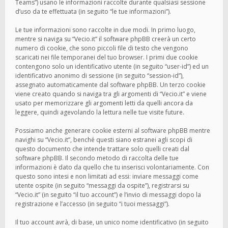
Teams”) usano le informazioni raccolte durante qualsiasi sessione
d’uso da te effettuata (in seguito “le tue informazioni”).
Le tue informazioni sono raccolte in due modi. In primo luogo,
mentre si naviga su “Vecio.it” il software phpBB creerà un certo
numero di cookie, che sono piccoli file di testo che vengono
scaricati nei file temporanei del tuo browser. I primi due cookie
contengono solo un identificativo utente (in seguito “user-id”) ed un
identificativo anonimo di sessione (in seguito “session-id”),
assegnato automaticamente dal software phpBB. Un terzo cookie
viene creato quando si naviga tra gli argomenti di “Vecio.it” e viene
usato per memorizzare gli argomenti letti da quelli ancora da
leggere, quindi agevolando la lettura nelle tue visite future.
Possiamo anche generare cookie esterni al software phpBB mentre
navighi su “Vecio.it”, benché questi siano estranei agli scopi di
questo documento che intende trattare solo quelli creati dal
software phpBB. Il secondo metodo di raccolta delle tue
informazioni è dato da quello che tu inserisci volontariamente. Con
questo sono intesi e non limitati ad essi: inviare messaggi come
utente ospite (in seguito “messaggi da ospite”), registrarsi su
“Vecio.it” (in seguito “il tuo account”) e l’invio di messaggi dopo la
registrazione e l’accesso (in seguito “i tuoi messaggi”).
Il tuo account avrà, di base, un unico nome identificativo (in seguito