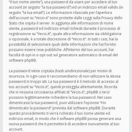
“il tuo nome utente”), una password da usare per accedere al tuo
account (in seguito “la tua password”) ed un indirizzo email valido (in
seguito “la tua email”). Le informazioni rilasciate per l’apertura
dell’account su “Vecio.it” sono protette dalle Leggi sulla Privacy dello
Stato che ospita il server. In aggiunta alle informazioni di nome
utente, password ed indirizzo email richiesti durante il processo di
registrazione su “Vecio.it”, quale altra informazione sia obbligatoria
o opzionale, è a totale discrezione di “Vecio.it”. In tutti i casi, hai la
possibilità di selezionare quali delle informazioni che hai fornito
possano essere rese pubbliche. All’interno del tuo account, hai
facoltà di opt-in o opt-out sul generatore automatico di email del
software phpBB.
La password viene criptata (hash unidirezionale) per motivi di
sicurezza. In ogni caso ti raccomandiamo di non utilizzare la stessa
password in troppi siti. La tua password è il metodo di accesso al
tuo account su “Vecio.it”, quindi proteggila attentamente. Ricorda
che in nessuna circostanza affiliati di “Vecio.it”, phpBB o terzi
possono legittimamente richiedere la tua password. Nel caso
dimenticassi la tua password, puoi utilizzare l’opzione “Ho
dimenticato la password” prevista dal software phpBB. Durante
questo procedimento ti verrà richiesto il tuo nome utente ed
indirizzo email, in modo che il software phpBB possa generare una
nuova password che ti permetterà di accedere nuovamente al tuo
account.