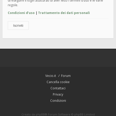
di eseguire il login assicurati di aver letto i termini d’uso e le varie
regole.
Condizioni d’uso
|
Trattamento dei dati personali
Iscriviti
Vecio.it
Forum
Cancella cookie
Contattaci
Privacy
Condizioni
Creato da
phpBB
® Forum Software © phpBB Limited