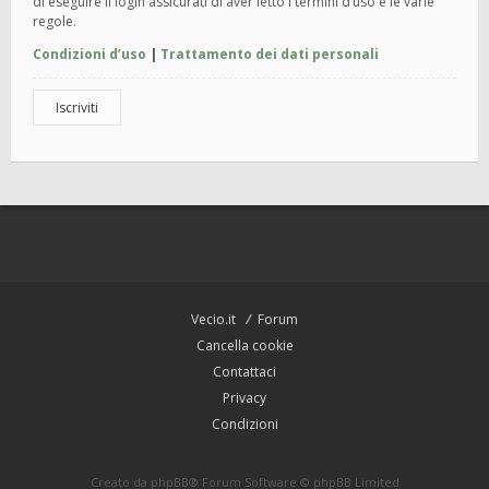
di eseguire il login assicurati di aver letto i termini d’uso e le varie
regole.
Condizioni d’uso
|
Trattamento dei dati personali
Iscriviti
Vecio.it
Forum
Cancella cookie
Contattaci
Privacy
Condizioni
Creato da
phpBB
® Forum Software © phpBB Limited