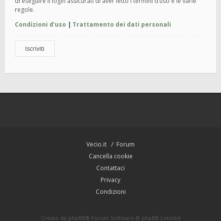
di eseguire il login assicurati di aver letto i termini d’uso e le varie
regole.
Condizioni d’uso
|
Trattamento dei dati personali
Iscriviti
Vecio.it
Forum
Cancella cookie
Contattaci
Privacy
Condizioni
Creato da
phpBB
® Forum Software © phpBB Limited