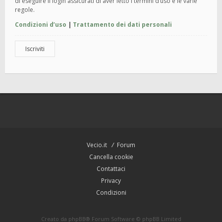
di eseguire il login assicurati di aver letto i termini d’uso e le varie
regole.
Condizioni d’uso
|
Trattamento dei dati personali
Iscriviti
Vecio.it
Forum
Cancella cookie
Contattaci
Privacy
Condizioni
Creato da
phpBB
® Forum Software © phpBB Limited