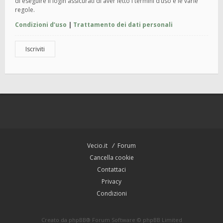
di eseguire il login assicurati di aver letto i termini d’uso e le varie
regole.
Condizioni d’uso
|
Trattamento dei dati personali
Iscriviti
Vecio.it
Forum
Cancella cookie
Contattaci
Privacy
Condizioni
Creato da
phpBB
® Forum Software © phpBB Limited