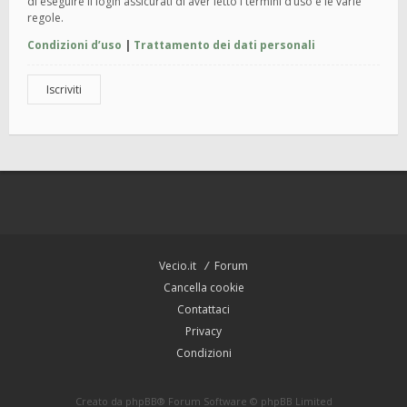
di eseguire il login assicurati di aver letto i termini d’uso e le varie
regole.
Condizioni d’uso
|
Trattamento dei dati personali
Iscriviti
Vecio.it
Forum
Cancella cookie
Contattaci
Privacy
Condizioni
Creato da
phpBB
® Forum Software © phpBB Limited