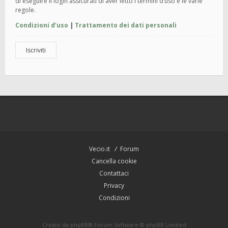
di eseguire il login assicurati di aver letto i termini d’uso e le varie
regole.
Condizioni d’uso
|
Trattamento dei dati personali
Iscriviti
Vecio.it
Forum
Cancella cookie
Contattaci
Privacy
Condizioni
Creato da
phpBB
® Forum Software © phpBB Limited