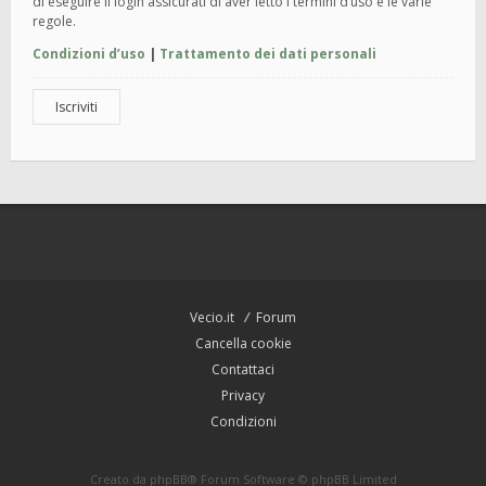
di eseguire il login assicurati di aver letto i termini d’uso e le varie
regole.
Condizioni d’uso
|
Trattamento dei dati personali
Iscriviti
Vecio.it
Forum
Cancella cookie
Contattaci
Privacy
Condizioni
Creato da
phpBB
® Forum Software © phpBB Limited