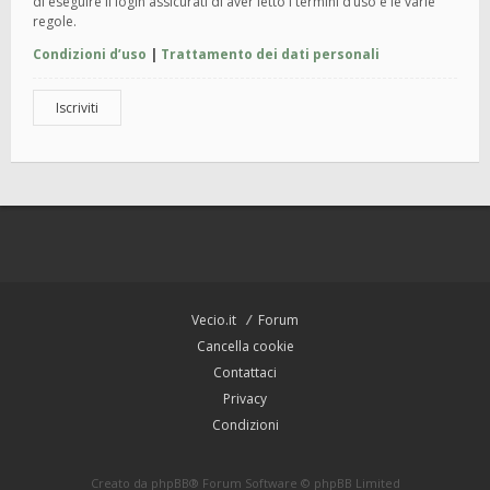
di eseguire il login assicurati di aver letto i termini d’uso e le varie
regole.
Condizioni d’uso
|
Trattamento dei dati personali
Iscriviti
Vecio.it
Forum
Cancella cookie
Contattaci
Privacy
Condizioni
Creato da
phpBB
® Forum Software © phpBB Limited