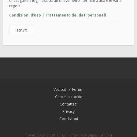
di eseguire il login assicurati di aver letto i termini d’uso e le varie
regole.
Condizioni d’uso
|
Trattamento dei dati personali
Iscriviti
Vecio.it
Forum
Cancella cookie
Contattaci
Privacy
Condizioni
Creato da
phpBB
® Forum Software © phpBB Limited