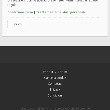
di eseguire il login assicurati di aver letto i termini d’uso e le varie
regole.
Condizioni d’uso
|
Trattamento dei dati personali
Iscriviti
Vecio.it
Forum
Cancella cookie
Contattaci
Privacy
Condizioni
Creato da
phpBB
® Forum Software © phpBB Limited