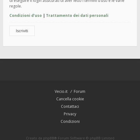
di eseguire il login assicurati di aver letto i termini d’uso e le varie
regole.
Condizioni d’uso
|
Trattamento dei dati personali
Iscriviti
Vecio.it
Forum
Cancella cookie
Contattaci
Privacy
Condizioni
Creato da
phpBB
® Forum Software © phpBB Limited