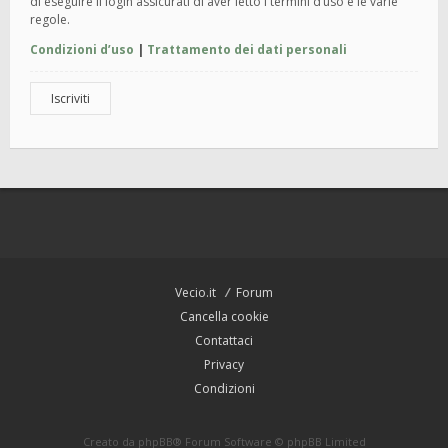
di eseguire il login assicurati di aver letto i termini d’uso e le varie
regole.
Condizioni d’uso
|
Trattamento dei dati personali
Iscriviti
Vecio.it
Forum
Cancella cookie
Contattaci
Privacy
Condizioni
Creato da
phpBB
® Forum Software © phpBB Limited