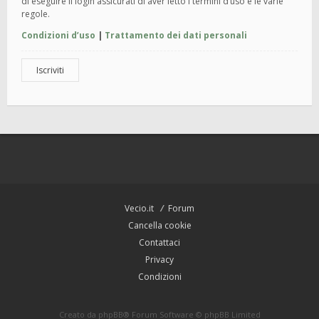
di eseguire il login assicurati di aver letto i termini d’uso e le varie
regole.
Condizioni d’uso
|
Trattamento dei dati personali
Iscriviti
Vecio.it
Forum
Cancella cookie
Contattaci
Privacy
Condizioni
Creato da
phpBB
® Forum Software © phpBB Limited