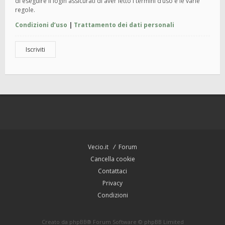
di eseguire il login assicurati di aver letto i termini d’uso e le varie
regole.
Condizioni d’uso
|
Trattamento dei dati personali
Iscriviti
Vecio.it
Forum
Cancella cookie
Contattaci
Privacy
Condizioni
Creato da
phpBB
® Forum Software © phpBB Limited