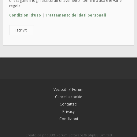
di eseguire il login assicurati di aver letto i termini d’uso e le varie
regole.
Condizioni d’uso
|
Trattamento dei dati personali
Iscriviti
Vecio.it
Forum
Cancella cookie
Contattaci
Privacy
Condizioni
Creato da
phpBB
® Forum Software © phpBB Limited