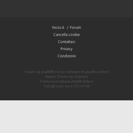
Vecio.it
Forum
Cancella cookie
Contattaci
Privacy
Condizioni
Creato da
phpBB
® Forum Software © phpBB Limited
Hawiki Theme by
Gramziu
Traduzione Italiana
phpBB-Italia.it
Tutti gli orari sono
UTC+01:00