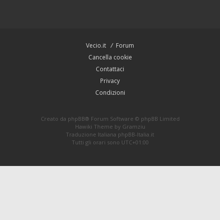
Vecio.it
Forum
Cancella cookie
Contattaci
Privacy
Condizioni
Creato da
phpBB
® Forum Software © phpBB Limited
Hawiki Theme by
Gramziu
Traduzione Italiana
phpBB-Italia.it
Tutti gli orari sono
UTC+01:00