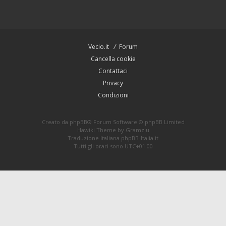
Vecio.it
Forum
Cancella cookie
Contattaci
Privacy
Condizioni
Creato da
phpBB
® Forum Software © phpBB Limited
Hawiki Theme by
Gramziu
Traduzione Italiana
phpBB-Italia.it
Tutti gli orari sono
UTC+01:00