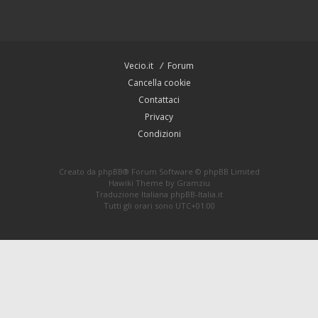
Vecio.it
Forum
Cancella cookie
Contattaci
Privacy
Condizioni
Creato da
phpBB
® Forum Software © phpBB Limited
Hawiki Theme by
Gramziu
Traduzione Italiana
phpBB-Italia.it
Tutti gli orari sono
UTC+01:00