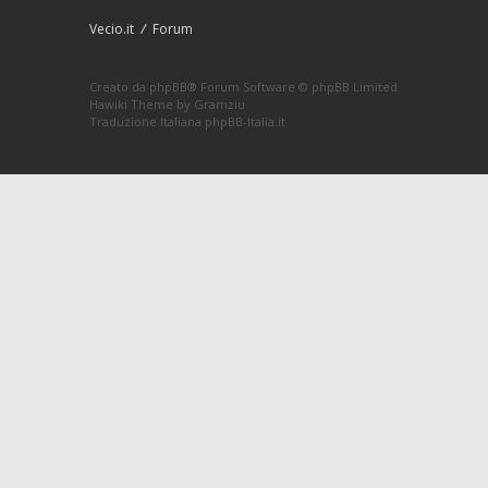
Vecio.it
Forum
Creato da
phpBB
® Forum Software © phpBB Limited
Hawiki Theme by
Gramziu
Traduzione Italiana
phpBB-Italia.it