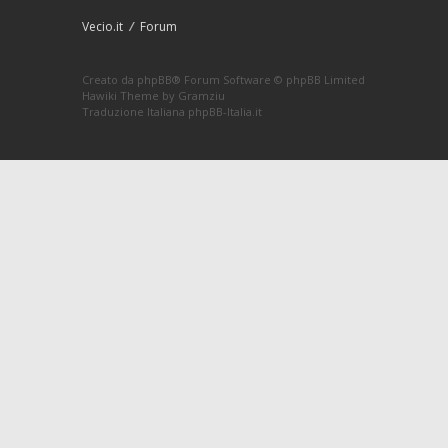
Vecio.it
Forum
Creato da
phpBB
® Forum Software © phpBB Limited
Hawiki Theme by
Gramziu
Traduzione Italiana
phpBB-Italia.it