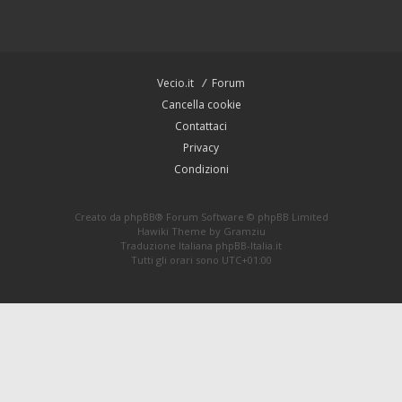
Vecio.it
Forum
Cancella cookie
Contattaci
Privacy
Condizioni
Creato da
phpBB
® Forum Software © phpBB Limited
Hawiki Theme by
Gramziu
Traduzione Italiana
phpBB-Italia.it
Tutti gli orari sono
UTC+01:00