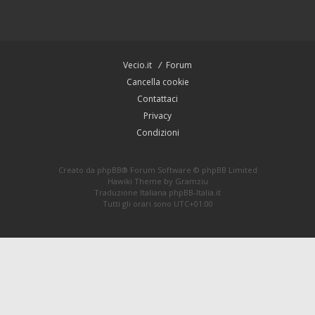
Vecio.it
Forum
Cancella cookie
Contattaci
Privacy
Condizioni
Creato da
phpBB
® Forum Software © phpBB Limited
Hawiki Theme by
Gramziu
Traduzione Italiana
phpBB-Italia.it
Tutti gli orari sono
UTC+01:00