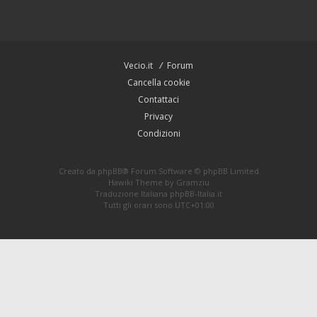
Vecio.it
Forum
Cancella cookie
Contattaci
Privacy
Condizioni
Creato da
phpBB
® Forum Software © phpBB Limited
Hawiki Theme by
Gramziu
Traduzione Italiana
phpBB-Italia.it
Tutti gli orari sono
UTC+01:00