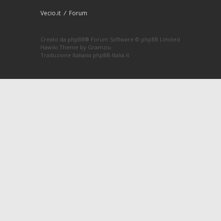
Vecio.it
Forum
Creato da
phpBB
® Forum Software © phpBB Limited
Hawiki Theme by
Gramziu
Traduzione Italiana
phpBB-Italia.it