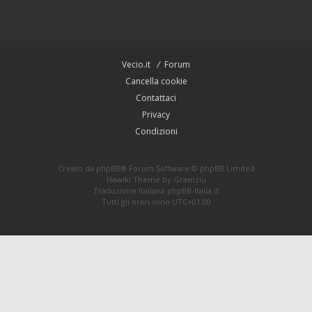
Vecio.it
Forum
Cancella cookie
Contattaci
Privacy
Condizioni
Creato da
phpBB
® Forum Software © phpBB Limited
Hawiki Theme by
Gramziu
Traduzione Italiana
phpBB-Italia.it
Tutti gli orari sono
UTC+01:00