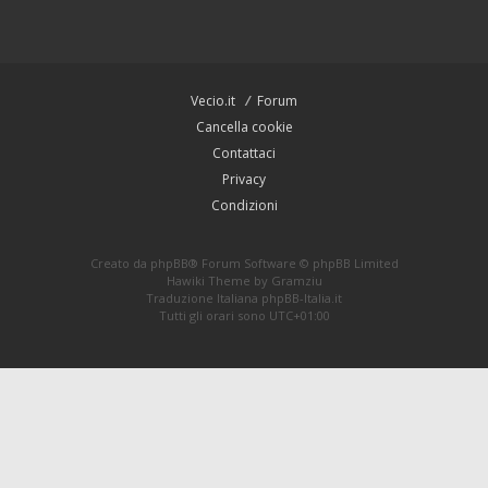
Vecio.it
Forum
Cancella cookie
Contattaci
Privacy
Condizioni
Creato da
phpBB
® Forum Software © phpBB Limited
Hawiki Theme by
Gramziu
Traduzione Italiana
phpBB-Italia.it
Tutti gli orari sono
UTC+01:00