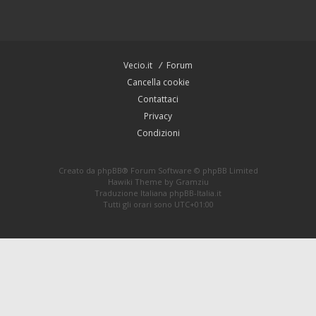
Vecio.it
Forum
Cancella cookie
Contattaci
Privacy
Condizioni
Creato da
phpBB
® Forum Software © phpBB Limited
Hawiki Theme by
Gramziu
Traduzione Italiana
phpBB-Italia.it
Tutti gli orari sono
UTC+01:00