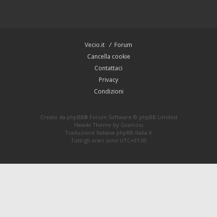
Vecio.it
Forum
Cancella cookie
Contattaci
Privacy
Condizioni
Creato da
phpBB
® Forum Software © phpBB Limited
Hawiki Theme by
Gramziu
Traduzione Italiana
phpBB-Italia.it
Tutti gli orari sono
UTC+01:00