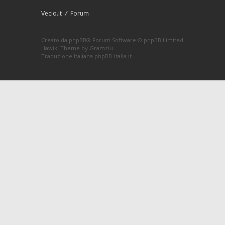
Vecio.it
Forum
Creato da
phpBB
® Forum Software © phpBB Limited
Hawiki Theme by
Gramziu
Traduzione Italiana
phpBB-Italia.it