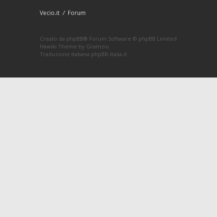
Vecio.it
Forum
Creato da
phpBB
® Forum Software © phpBB Limited
Hawiki Theme by
Gramziu
Traduzione Italiana
phpBB-Italia.it