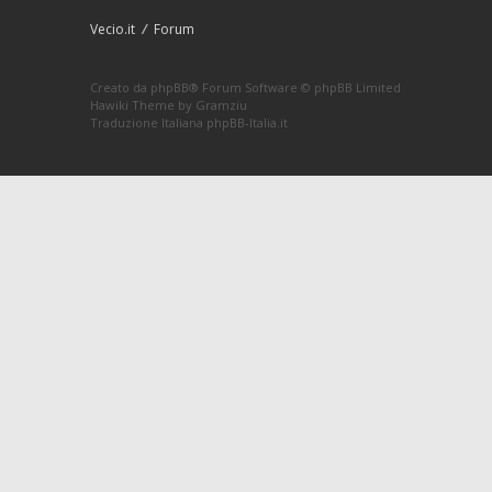
Vecio.it
Forum
Creato da
phpBB
® Forum Software © phpBB Limited
Hawiki Theme by
Gramziu
Traduzione Italiana
phpBB-Italia.it