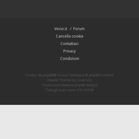
Vecio.it
Forum
Cancella cookie
Contattaci
Privacy
Condizioni
Creato da
phpBB
® Forum Software © phpBB Limited
Hawiki Theme by
Gramziu
Traduzione Italiana
phpBB-Italia.it
Tutti gli orari sono
UTC+01:00