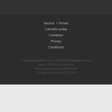
Vecio.it
Forum
Cancella cookie
Contattaci
Privacy
Condizioni
Creato da
phpBB
® Forum Software © phpBB Limited
Hawiki Theme by
Gramziu
Traduzione Italiana
phpBB-Italia.it
Tutti gli orari sono
UTC+01:00