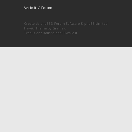
Vecio.it
Forum
Creato da
phpBB
® Forum Software © phpBB Limited
Hawiki Theme by
Gramziu
Traduzione Italiana
phpBB-Italia.it