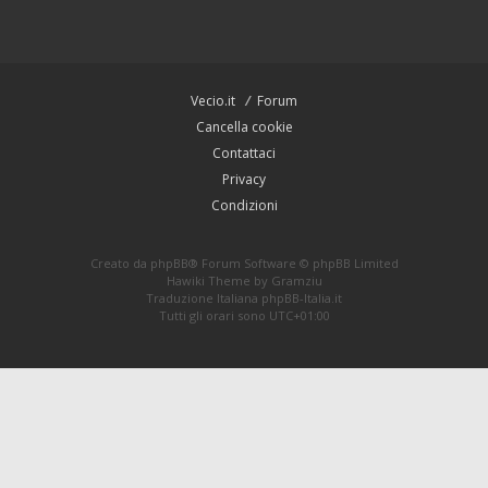
Vecio.it
Forum
Cancella cookie
Contattaci
Privacy
Condizioni
Creato da
phpBB
® Forum Software © phpBB Limited
Hawiki Theme by
Gramziu
Traduzione Italiana
phpBB-Italia.it
Tutti gli orari sono
UTC+01:00