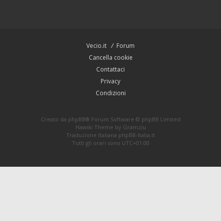
Vecio.it
Forum
Cancella cookie
Contattaci
Privacy
Condizioni
Creato da
phpBB
® Forum Software © phpBB Limited
Hawiki Theme by
Gramziu
Traduzione Italiana
phpBB-Italia.it
Tutti gli orari sono
UTC+01:00