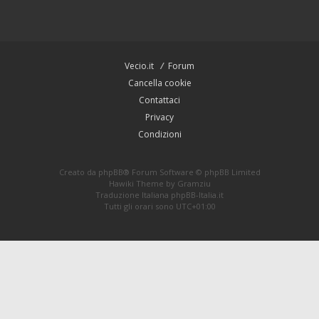
Vecio.it
Forum
Cancella cookie
Contattaci
Privacy
Condizioni
Creato da
phpBB
® Forum Software © phpBB Limited
Hawiki Theme by
Gramziu
Traduzione Italiana
phpBB-Italia.it
Tutti gli orari sono
UTC+01:00