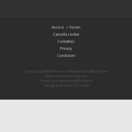
Vecio.it
Forum
Cancella cookie
Contattaci
Privacy
Condizioni
Creato da
phpBB
® Forum Software © phpBB Limited
Hawiki Theme by
Gramziu
Traduzione Italiana
phpBB-Italia.it
Tutti gli orari sono
UTC+01:00