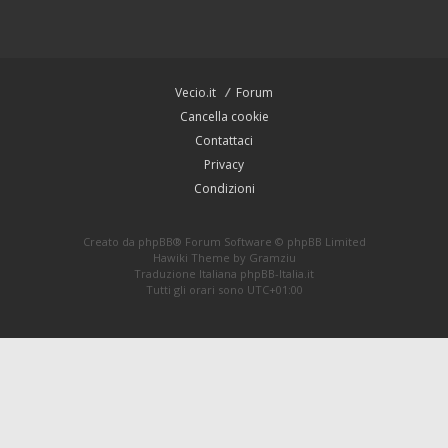
Vecio.it
Forum
Cancella cookie
Contattaci
Privacy
Condizioni
Creato da
phpBB
® Forum Software © phpBB Limited
Hawiki Theme by
Gramziu
Traduzione Italiana
phpBB-Italia.it
Tutti gli orari sono
UTC+01:00