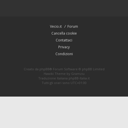
Vecio.it
Forum
Cancella cookie
Contattaci
Privacy
Condizioni
Creato da
phpBB
® Forum Software © phpBB Limited
Hawiki Theme by
Gramziu
Traduzione Italiana
phpBB-Italia.it
Tutti gli orari sono
UTC+01:00