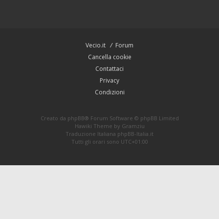
Vecio.it
Forum
Cancella cookie
Contattaci
Privacy
Condizioni
Creato da
phpBB
® Forum Software © phpBB Limited
Hawiki Theme by
Gramziu
Traduzione Italiana
phpBB-Italia.it
Tutti gli orari sono
UTC+01:00